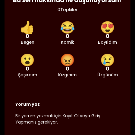
Bu seri hakkında ne düşünüyorsun?
0
Tepkiler
17/11/2024
Bölüm 105
👁 4
👍
😂
😍
0
0
0
Beğen
Komik
Bayıldım
31/10/2024
Bölüm 104
👁 4
😮
😡
😢
0
0
0
Şaşırdım
Kızgınım
Üzgünüm
16/10/2024
Bölüm 103
👁 4
Yorum yaz
18/09/2024
Bölüm 102
👁 4
Bir yorum yazmak için
Kayıt Ol
veya
Giriş
Yap
manız gerekiyor.