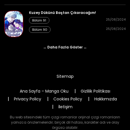
25/08/2024
Bölüm 62
👁 4
Kuzey Dükünü Baştan Çıkaracağım!
25/08/2024
Bölüm 91
25/08/2024
Bölüm 90
25/08/2024
Bölüm 61
👁 4
→ Daha Fazla Göster ←
25/08/2024
Bölüm 60
👁 4
Sitemap
Ana Sayfa – Manga Oku
Gizlilik Politikası
Privacy Policy
Cookies Policy
Hakkımızda
25/08/2024
Bölüm 59
👁 8
İletişim
Bu web sitesindeki tüm çizgi romanlar orijinal çizgi romanların
yalnızca önizlemeleridir; birçok dil hatası, karakter adı ve olay
örgüsü olabilir.