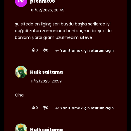
prehmt06
01/02/2026, 20:45
25/08/2024
Bölüm 92
👁 4
şu sitede en ilginç seri buydu başka serilerde iyi
değildi zaten zamanında beni saçma bir şekilde
banlamışlardı gram üzülmedim siteye
25/08/2024
Bölüm 91
👁 5
👍
0
👎
0
Yanıtlamak için oturum açın
Hulk saitama
25/08/2024
Bölüm 90
👁 4
11/12/2025, 20:59
Oha
25/08/2024
Bölüm 89
👁 8
👍
0
👎
0
Yanıtlamak için oturum açın
Hulk saitama