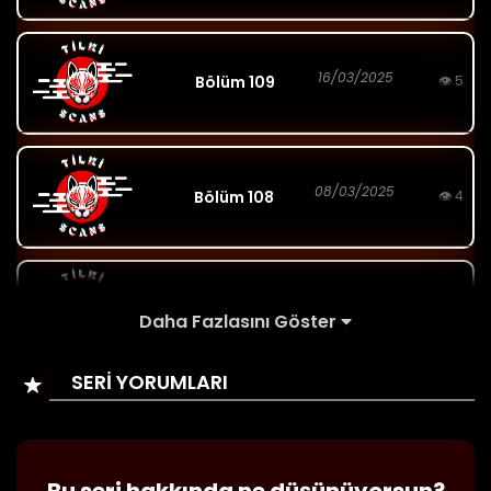
16/03/2025
Bölüm 109
👁 5
08/03/2025
Bölüm 108
👁 4
08/03/2025
Bölüm 107
👁 4
Daha Fazlasını Göster
SERİ YORUMLARI
15/12/2024
Bölüm 106
👁 5