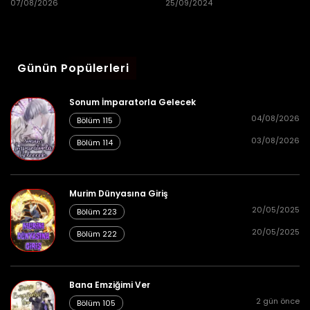
Bölüm 71
07/08/2026
25/09/2024
Günün Popülerleri
25/08/2024
Bölüm 70
👁 3
Sonum İmparatorla Gelecek
04/08/2026
Bölüm 115
03/08/2026
25/08/2024
Bölüm 114
Bölüm 69
👁 6
Murim Dünyasına Giriş
20/05/2025
Bölüm 223
25/08/2024
Bölüm 68
👁 5
20/05/2025
Bölüm 222
Bana Emziğimi Ver
25/08/2024
Bölüm 67
👁 5
2 gün önce
Bölüm 105