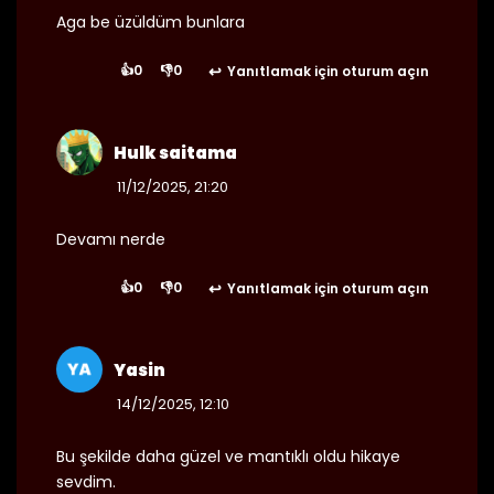
Aga be üzüldüm bunlara
👍
0
👎
0
Yanıtlamak için oturum açın
25/08/2024
Bölüm 83
👁 4
Hulk saitama
11/12/2025, 21:20
25/08/2024
Bölüm 82
👁 8
Devamı nerde
👍
0
👎
0
Yanıtlamak için oturum açın
25/08/2024
Bölüm 81
👁 7
Yasin
14/12/2025, 12:10
25/08/2024
Bölüm 80
👁 4
Bu şekilde daha güzel ve mantıklı oldu hikaye
sevdim.