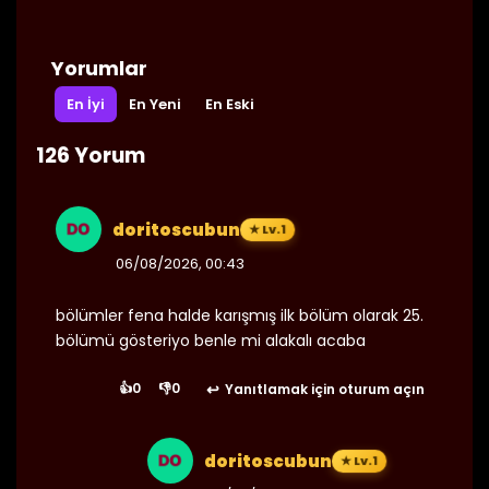
11/09/2024
Bölüm 101
👁 4
Yorumlar
En İyi
En Yeni
En Eski
07/09/2024
Bölüm 100
👁 5
126 Yorum
doritoscubun
★ Lv.1
29/08/2024
Bölüm 99
👁 6
06/08/2026, 00:43
bölümler fena halde karışmış ilk bölüm olarak 25.
bölümü gösteriyo benle mi alakalı acaba
29/08/2024
Bölüm 98
👁 5
👍
0
👎
0
Yanıtlamak için oturum açın
doritoscubun
★ Lv.1
25/08/2024
Bölüm 97
👁 6