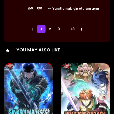
👍
0
👎
0
Yanıtlamak için oturum açın
25/08/2024
Bölüm 79
👁 6
‹
›
1
2
3
…
13
25/08/2024
Bölüm 78
👁 6
YOU MAY ALSO LIKE
25/08/2024
Bölüm 77
👁 5
25/08/2024
Bölüm 76
👁 4