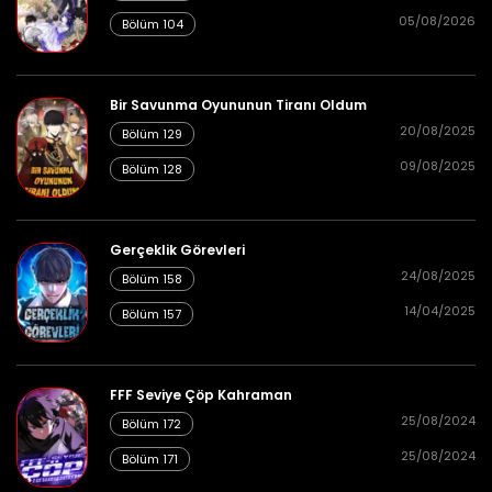
05/08/2026
Bölüm 104
25/08/2024
Bölüm 66
👁 4
Bir Savunma Oyununun Tiranı Oldum
20/08/2025
Bölüm 129
09/08/2025
Bölüm 128
25/08/2024
Bölüm 65
👁 5
Gerçeklik Görevleri
24/08/2025
Bölüm 158
25/08/2024
Bölüm 64
👁 5
14/04/2025
Bölüm 157
FFF Seviye Çöp Kahraman
25/08/2024
25/08/2024
Bölüm 63
👁 4
Bölüm 172
25/08/2024
Bölüm 171