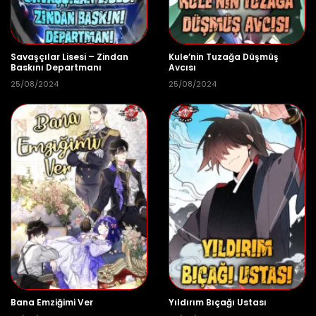
25/08/2024
Bölüm 75
👁 4
Savaşçılar Lisesi – Zindan
Kule’nin Tuzağa Düşmüş
Baskını Departmanı
Avcısı
25/08/2024
25/08/2024
25/08/2024
Bölüm 74
👁 5
25/08/2024
Bölüm 73
👁 4
25/08/2024
Bölüm 72
👁 3
Bana Emziğimi Ver
Yıldırım Bıçağı Ustası
25/08/2024
👁 5