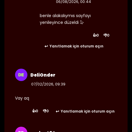
06/08/2026, 00:44
benle alakalıymıs sayfayı
yenileyince düzeldi 🦭
25/08/2024
Bölüm 96
👁 5
👍
0
👎
0
Yanıtlamak için oturum açın
25/08/2024
Bölüm 95
👁 4
DeliOnder
07/02/2026, 09:39
25/08/2024
Bölüm 94
👁 5
Vay aq
👍
0
👎
0
Yanıtlamak için oturum açın
25/08/2024
Bölüm 93
👁 4