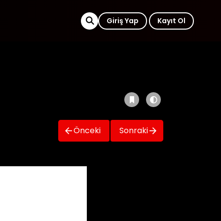
Giriş Yap
Kayıt Ol
Önceki
Sonraki