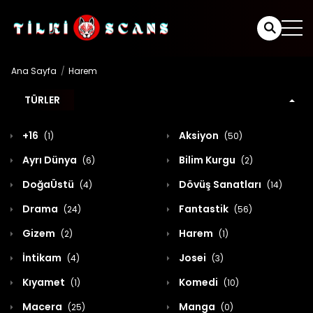
Ana Sayfa
Harem
TÜRLER
+16
Aksiyon
(1)
(50)
Ayrı Dünya
Bilim Kurgu
(6)
(2)
DoğaÜstü
Dövüş Sanatları
(4)
(14)
Drama
Fantastik
(24)
(56)
Gizem
Harem
(2)
(1)
İntikam
Josei
(4)
(3)
Kıyamet
Komedi
(1)
(10)
Macera
Manga
(25)
(0)