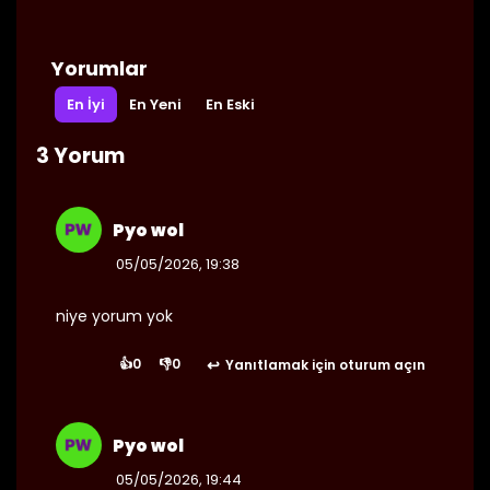
25/08/2024
Bölüm 303
👁 3
Yorumlar
En İyi
En Yeni
En Eski
25/08/2024
Bölüm 302
👁 2
3 Yorum
Pyo wol
25/08/2024
Bölüm 301
👁 2
05/05/2026, 19:38
niye yorum yok
25/08/2024
Bölüm 300
👁 3
👍
0
👎
0
Yanıtlamak için oturum açın
Pyo wol
25/08/2024
Bölüm 299
👁 4
05/05/2026, 19:44