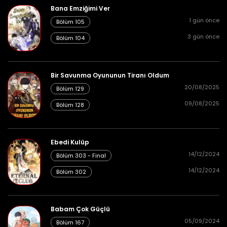
Bana Emziğimi Ver
1 gün önce
Bölüm 105
3 gün önce
Bölüm 104
25/08/2024
Bölüm 285
👁 5
Bir Savunma Oyununun Tiranı Oldum
20/08/2025
Bölüm 129
25/08/2024
Bölüm 284
👁 7
09/08/2025
Bölüm 128
Ebedi Kulüp
25/08/2024
Bölüm 283
👁 2
14/12/2024
Bölüm 303 - Final
14/12/2024
Bölüm 302
25/08/2024
Bölüm 282
👁 2
Babam Çok Güçlü
05/09/2024
Bölüm 167