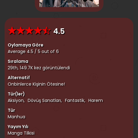
4.5
Oylamaya Göre
Average
4.5
/
5
out of
6
Sıralama
29th, 149.7K kez görüntülendi
Alternatif
Onbinlerce Kişinin Ötesine!
Tür(ler)
Aksiyon
,
Dövüş Sanatları
,
Fantastik
,
Harem
Tür
Manhua
Yayım Yılı
Manga Tilkisi