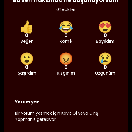
Bu seri hakkında ne düşünüyorsun?
0
Tepkiler
25/08/2024
Bölüm 307
👁 3
👍
😂
😍
0
0
0
Beğen
Komik
Bayıldım
25/08/2024
Bölüm 306
👁 3
😮
😡
😢
0
0
0
Şaşırdım
Kızgınım
Üzgünüm
25/08/2024
Bölüm 305
👁 2
Yorum yaz
25/08/2024
Bölüm 304
👁 2
Bir yorum yazmak için
Kayıt Ol
veya
Giriş
Yap
manız gerekiyor.