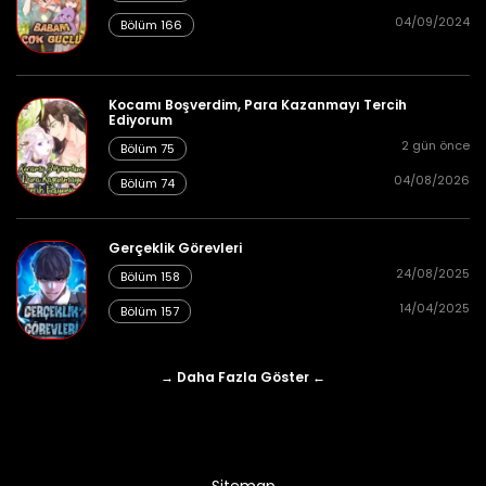
04/09/2024
Bölüm 166
25/08/2024
Bölüm 281
👁 2
Kocamı Boşverdim, Para Kazanmayı Tercih
Ediyorum
2 gün önce
Bölüm 75
25/08/2024
Bölüm 280
👁 1
04/08/2026
Bölüm 74
Gerçeklik Görevleri
24/08/2025
Bölüm 158
25/08/2024
Bölüm 279
👁 3
14/04/2025
Bölüm 157
→ Daha Fazla Göster ←
25/08/2024
Bölüm 278
👁 1
Sitemap