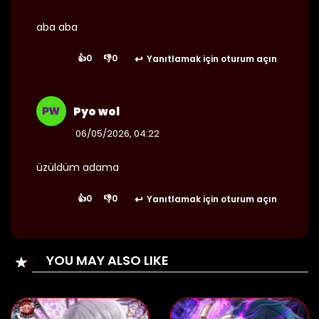
aba aba
25/08/2024
👍
0
👎
0
Yanıtlamak için oturum açın
Bölüm 298
👁 2
Pyo wol
25/08/2024
06/05/2026, 04:22
Bölüm 297
👁 2
üzüldüm adama
👍
0
👎
0
Yanıtlamak için oturum açın
25/08/2024
Bölüm 296
👁 2
YOU MAY ALSO LIKE
25/08/2024
Bölüm 295
👁 4