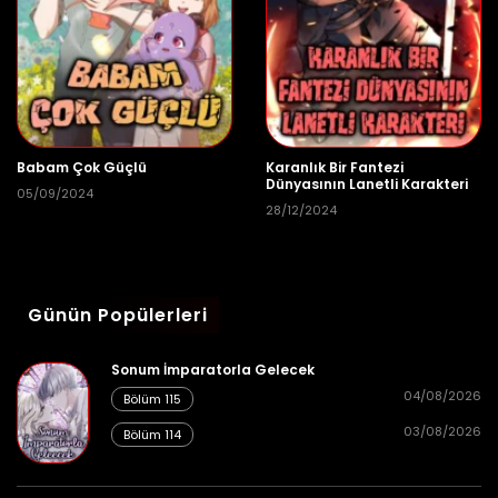
25/08/2024
Bölüm 290
👁 4
25/08/2024
Bölüm 289
👁 4
Babam Çok Güçlü
Karanlık Bir Fantezi
Dünyasının Lanetli Karakteri
05/09/2024
28/12/2024
25/08/2024
Bölüm 288
👁 4
Günün Popülerleri
25/08/2024
Sonum İmparatorla Gelecek
Bölüm 287
👁 3
04/08/2026
Bölüm 115
03/08/2026
Bölüm 114
25/08/2024
Bölüm 286
👁 5