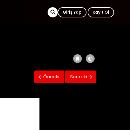
Giriş Yap
Kayıt Ol
Önceki
Sonraki