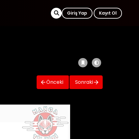
Giriş Yap
Kayıt Ol
Önceki
Sonraki