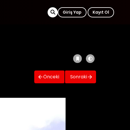
Giriş Yap
Kayıt Ol
Önceki
Sonraki