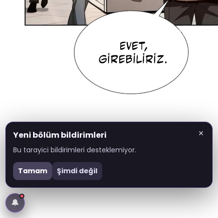
×
Yeni bölüm bildirimleri
Bu tarayici bildirimleri desteklemiyor.
Tamam
Şimdi değil
🔔