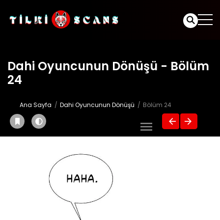
Dahi Oyuncunun Dönüşü - Bölüm
24
Ana Sayfa
Dahi Oyuncunun Dönüşü
Bölüm 24