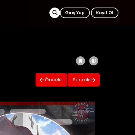
Giriş Yap
Kayıt Ol
Önceki
Sonraki