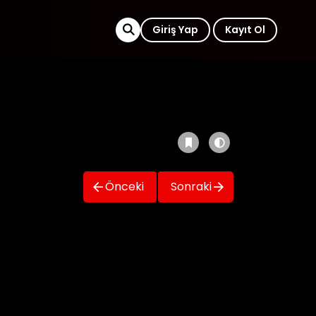
Giriş Yap
Kayıt Ol
Önceki
Sonraki