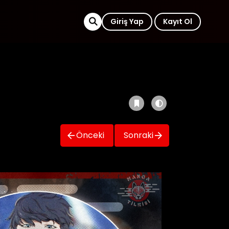
Giriş Yap
Kayıt Ol
Önceki
Sonraki