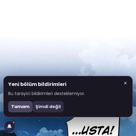
×
Yeni bölüm bildirimleri
Bu tarayici bildirimleri desteklemiyor.
Tamam
Şimdi değil
🔔