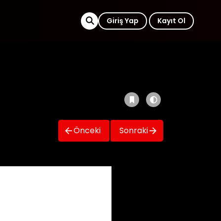
Giriş Yap
Kayıt Ol
Önceki
Sonraki