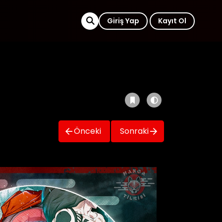
Giriş Yap
Kayıt Ol
Önceki
Sonraki