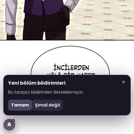
×
Yeni bölüm bildirimleri
Bu tarayici bildirimleri desteklemiyor.
Tamam
Şimdi değil
🔔