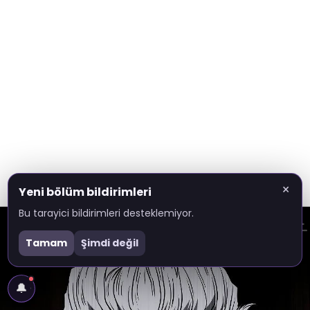
×
Yeni bölüm bildirimleri
Bu tarayici bildirimleri desteklemiyor.
Tamam
Şimdi değil
🔔