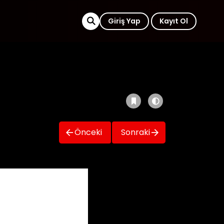
Giriş Yap
Kayıt Ol
Önceki
Sonraki