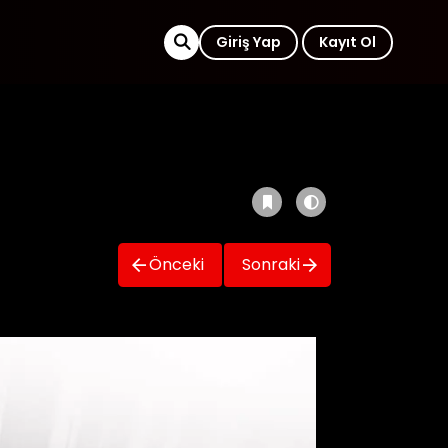
Giriş Yap
Kayıt Ol
Önceki
Sonraki