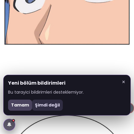
×
Yeni bölüm bildirimleri
Bu tarayici bildirimleri desteklemiyor.
Tamam
Şimdi değil
🔔