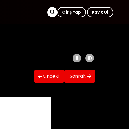
Giriş Yap
Kayıt Ol
Önceki
Sonraki