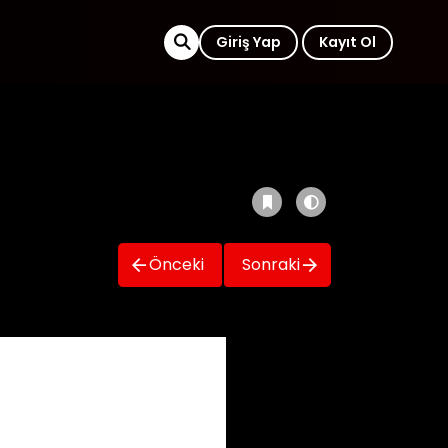
Giriş Yap
Kayıt Ol
Önceki
Sonraki