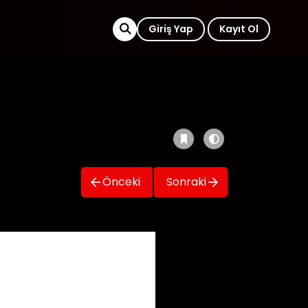
Giriş Yap
Kayıt Ol
Önceki
Sonraki