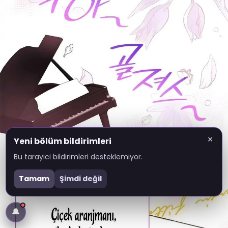
×
Yeni bölüm bildirimleri
Bu tarayici bildirimleri desteklemiyor.
Tamam
Şimdi değil
🔔