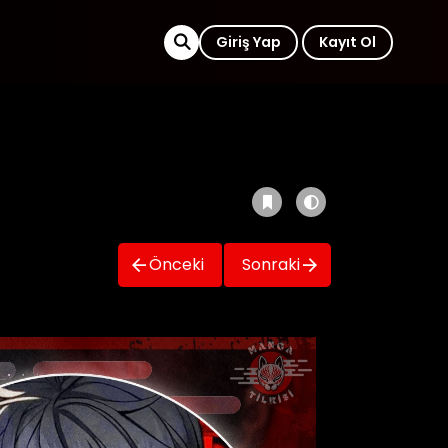
Giriş Yap
Kayıt Ol
Önceki
Sonraki