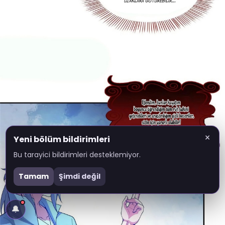
×
Yeni bölüm bildirimleri
Bu tarayici bildirimleri desteklemiyor.
Tamam
Şimdi değil
🔔