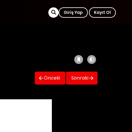
Giriş Yap
Kayıt Ol
Önceki
Sonraki