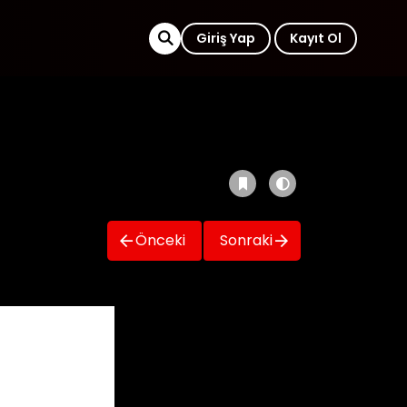
Giriş Yap
Kayıt Ol
Önceki
Sonraki