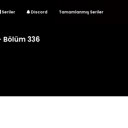
Seriler
Discord
Tamamlanmış Seriler
 - Bölüm 336