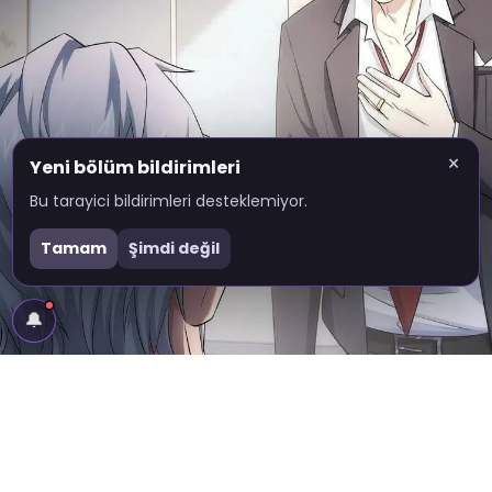
×
Yeni bölüm bildirimleri
Bu tarayici bildirimleri desteklemiyor.
Tamam
Şimdi değil
🔔