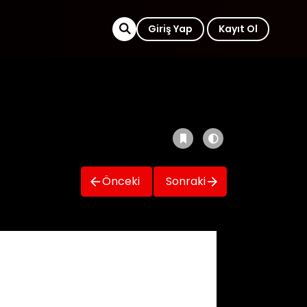
Giriş Yap
Kayıt Ol
Önceki
Sonraki