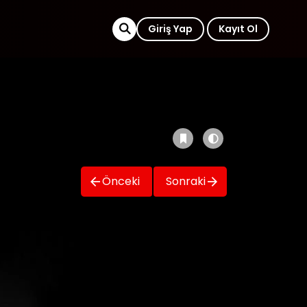
Giriş Yap
Kayıt Ol
Önceki
Sonraki