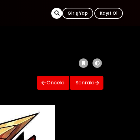
Giriş Yap
Kayıt Ol
Önceki
Sonraki