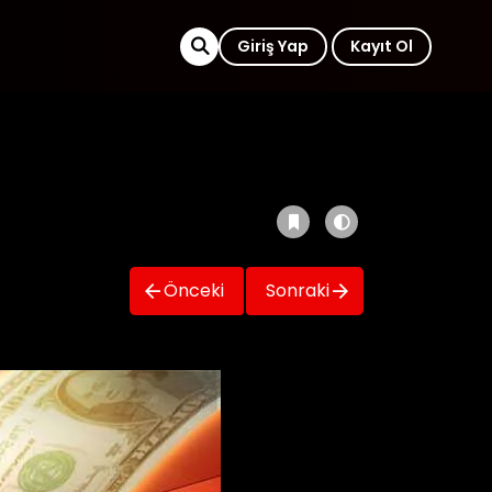
Giriş Yap
Kayıt Ol
Önceki
Sonraki